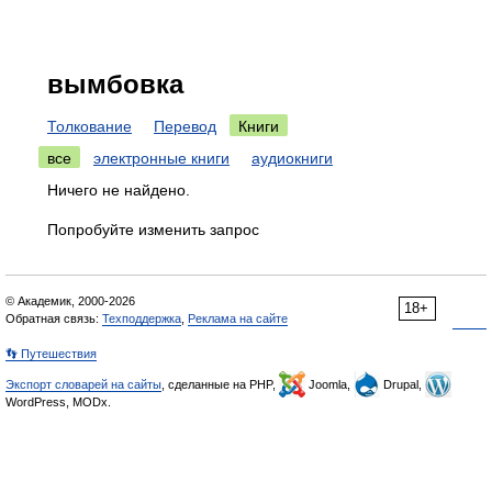
вымбовка
Толкование
Перевод
Книги
все
электронные книги
аудиокниги
Ничего не найдено.
Попробуйте изменить запрос
© Академик, 2000-2026
18+
Обратная связь:
Техподдержка
,
Реклама на сайте
👣 Путешествия
Экспорт словарей на сайты
, сделанные на PHP,
Joomla,
Drupal,
WordPress, MODx.